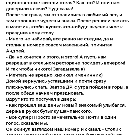
единственные жители отеля? Как это? И они нам
доверили ключи? Чудесаааа!
После завтрака, мы отправились в любимый лес, и
там сплошные чудеса и знаки. После решили заехать
в магазин, чтобы купить что-нибудь вкусненькое к
праздничному столу.
- Много не набирай, все равно не съедим, да и
столик в номере совсем маленький, причитал
Андрей.
- Да, но хочется и этого, и этого! А пусть нам
разрешат в отельном ресторане посидеть вечером!
И так чтобы никого! Загадывала я)
- Мечтать не вредно, хихикал именинник)
Домой вернулись уставшими и почти сразу
плюхнулись спать. Завтра ДР, с утра пойдем в горы, а
после обеда начнем праздновать.
Вдруг кто то постучал в дверь:
- Как прошел ваш день? Новый знакомый улыбался,
держа в руках бутылку шампанского.
- Все супер! Просто замечательно! Почти в один
голос, сказали мы.
Он окинул взглядом наш номер и сказал: - Столик