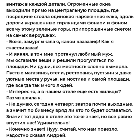
винтаж в каждой детали. Огроменные окна
выходили прямо на центральную площадь, где
посредине стояла одинокая наряженная елка, вдоль
дороги украшенные гирляндами фонари и фоном
всему этому зеленые горы, припорошенные снегом
на самых верхушках.
- Боже, замурлыкала я, какой кааааайф! Как я
счастливаааа!
- И яяяяя, в тон мне протянул любимый муж.
Мы оставили вещи и решили прогуляться по
площади. Ни души, вся местность словно вымерла.
Пустые магазины, отели, рестораны, пустынны даже
уютные места у ручья, на мостике и самой площади,
где всегда так много людей.
- Интересно, а в нашем отеле еще есть жильцы?
Размышляла я.
- Не думаю, сегодня четверг, завтра почти выходные,
а значит по бизнесу вряд ли кто то будет оставаться.
Значит тот дядя в отеле это тоже знает, но все равно
впустил нас! Удивительно!
- Конечно знает! Нууу, считай, что нам повезло.
Радостно сказал Андрей.