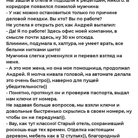
Мы зашли в отель и подошли к рецепшен, никого. В
коридоре появился пожилой мужчина:
- У нас можно остановиться только по причине
деловой поездки. Вы кто? Вы по работе?
Не успела я открыть рот, как Андрей выпалил:
- Да! Я по работе! Здесь офис моей компании, в
смысле почти здесь, ну 30 км отсюда.
Блиииин, подумала я, халтура, не умеет врать, все
белыми нитками шито!
Мужчина слегка усмехнулся и перевел взгляд на
меня.
- А это моя жена, но она моя помощница, продолжал
Андрей. Я молча кивала головой, на автомате делала
это очень быстро)), наверно для пущей
убедительности))
- Понятно, протянул он и проверив паспорта, выдал
нам ключи от номера.
Не задавая больше вопросов, мы взяли ключи и
довольные быстренько скрылись в своем номере, ну
чтобы он не передумал)).
- Вау, как тут классно! Старый отель, сохранивший
роскошь еще тех времен. Отделка настоящим
деревом, мебель как в 12 стульях)), благородный