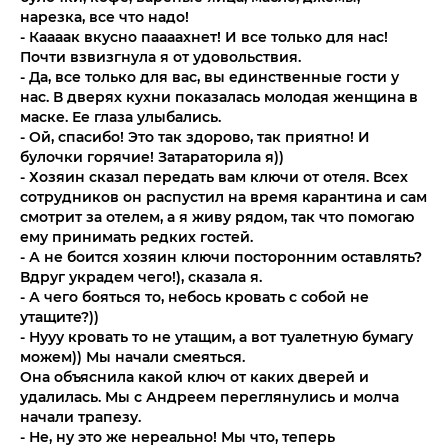
нарезка, все что надо!
- Каааак вкусно паааахнет! И все только для нас!
Почти взвизгнула я от удовольствия.
- Да, все только для вас, вы единственные гости у
нас. В дверях кухни показалась молодая женщина в
маске. Ее глаза улыбались.
- Ой, спасибо! Это так здорово, так приятно! И
булочки горячие! Затараторила я))
- Хозяин сказал передать вам ключи от отеля. Всех
сотрудников он распустил на время карантина и сам
смотрит за отелем, а я живу рядом, так что помогаю
ему принимать редких гостей.
- А не боится хозяин ключи посторонним оставлять?
Вдруг украдем чего!), сказала я.
- А чего бояться то, небось кровать с собой не
утащите?))
- Нууу кровать то не утащим, а вот туалетную бумагу
можем)) Мы начали смеяться.
Она объяснила какой ключ от каких дверей и
удалилась. Мы с Андреем переглянулись и молча
начали трапезу.
- Не, ну это же нереально! Мы что, теперь