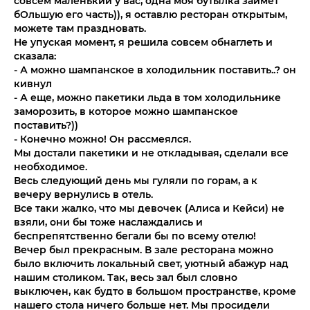
совсем маленький у вас, одна моя бутылка займет
бОльшую его часть)), я оставлю ресторан открытым,
можете там праздновать.
Не упуская момент, я решила совсем обнаглеть и
сказала:
- А можно шампанское в холодильник поставить..? он
кивнул
- А еще, можно пакетики льда в том холодильнике
заморозить, в которое можно шампанское
поставить?))
- Конечно можно! Он рассмеялся.
Мы достали пакетики и не откладывая, сделали все
необходимое.
Весь следующий день мы гуляли по горам, а к
вечеру вернулись в отель.
Все таки жалко, что мы девочек (Алиса и Кейси) не
взяли, они бы тоже наслаждались и
беспрепятственно бегали бы по всему отелю!
Вечер был прекрасным. В зале ресторана можно
было включить локальный свет, уютный абажур над
нашим столиком. Так, весь зал был словно
выключен, как будто в большом пространстве, кроме
нашего стола ничего больше нет. Мы просидели