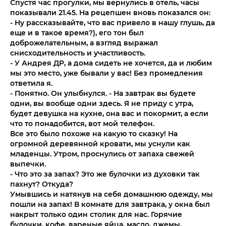
Спустя час прогулки, мы вернулись в отель, часы
показывали 21.45. На рецепшен вновь показался он:
- Ну рассказывайте, что вас привело в нашу глушь, да
еще и в такое время?), его тон был
доброжелательным, а взгляд выражал
снисходительность и участливость.
- У Андрея ДР, а дома сидеть не хочется, да и любим
мы это место, уже бывали у вас! Без промедления
ответила я.
- Понятно. Он улыбнулся. - На завтрак вы будете
одни, вы вообще одни здесь. Я не приду с утра,
будет девушка на кухне, она вас и покормит, а если
что то понадобится, вот мой телефон.
Все это было похоже на какую то сказку! На
огромной деревянной кровати, мы уснули как
младенцы. Утром, проснулись от запаха свежей
выпечки.
- Что это за запах? Это же булочки из духовки так
пахнут? Откуда?
Умывшись и натянув на себя домашнюю одежду, мы
пошли на запах! В комнате для завтрака, у окна был
накрыт только один столик для нас. Горячие
булочки, кофе, вареные яйца, масло, джемы,